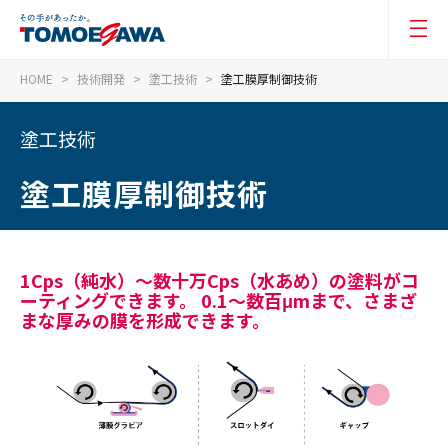
HOME
技術開発
塗工技術
塗工膜厚制御技術
塗工技術
塗工膜厚制御技術
1Cps（純水）～数十万Cps（水あめ）の塗料がコ
ーティングできます。 0.1～数百μmまで、さまざ
まな厚みの膜を形成できます。